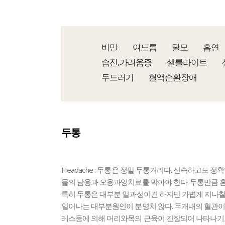
비만
여드름
탈모
흡연
습진,가려움증
셀룰라이트
두드러기
혈액순환장애
두통
Headache : 두통은 정말 두통거리다. 신속하고도 
물의 남용과 오용과잉치료를 막아야 한다. 두통만큼 
특히 두통은 대부분 일과성이긴 하지만 가볍게 지나칠
일어나는 대부분원인이 분명치 않다. 두개내의 혈관이
레스등에 의해 머리와목의 근육이 긴장되어 나타나기도