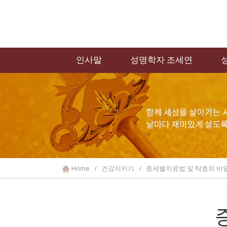
인사말
성명학자 조세연
Home / 건강지키기 / 증세별치료법 및 탁효의 비