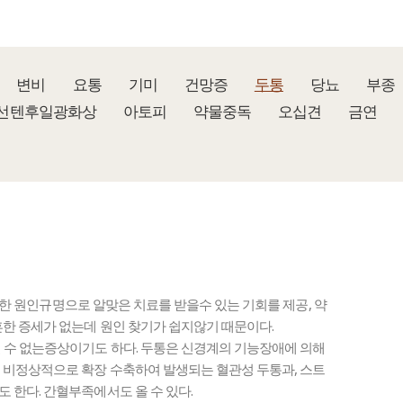
변비
요통
기미
건망증
두통
당뇨
부종
선텐후일광화상
아토피
약물중독
오십견
금연
정확한 원인규명으로 알맞은 치료를 받을수 있는 기회를 제공, 약
흔한 증세가 없는데 원인 찾기가 쉽지않기 때문이다.
 수 없는증상이기도 하다. 두통은 신경계의 기능장애에 의해
 비정상적으로 확장 수축하여 발생되는 혈관성 두통과, 스트
 한다. 간혈부족에서도 올 수 있다.