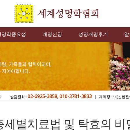
성명학중요성
개명신청
성명개명후기
알
02-6925-3858, 010-3781-3833
밀
상담전화 :
| 계좌정보 : (신한은
증세별치료법 및 탁효의 비