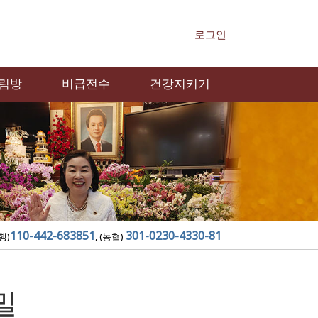
로그인
림방
비급전수
건강지키기
110-442-683851
301-0230-4330-81
행)
, (농협)
밀