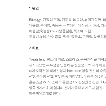
1. 원인
Etiology : 긴장성 두통, 편두통, 뇌종양, 뇌혈관
뇌출혈, 중이염, 축농증, 두부외상, 뇌진탕, 뇌좌상, 외
비동염(축농증), 뇌기생충질환, 독소에 의한
두통 : 일산화탄소 중독, 알콜, 중금속, 고혈압, 눈
2. 치료
Treatrilent : 평소에 피로, 스트레스, 근육긴장을
귀자극요법 우수성을 입증하는 병증중의 하나가 바로 두통분야
x)에 자극전달 되어신경과 hormone 영향 전신의 
AT3, 측두통 AT2, 후두통(뒷머리)AT1, 두정통(정
홀몬조절 WT5, 소화기 총괄점 C6, 심신안정 신문T
양쪽귀에서 위의 혈자리 전기자극하고 기구나 압진기등으로
양쪽귀에교대로 한다.