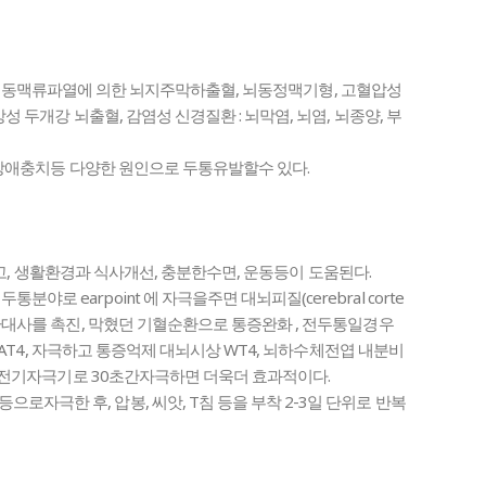
질환 : 뇌동맥류파열에 의한 뇌지주막하출혈, 뇌동정맥기형, 고혈압성
상성 두개강 뇌출혈, 감염성 신경질환 : 뇌막염, 뇌염, 뇌종양, 부
굴절장애충치등 다양한 원인으로 두통유발할수 있다.
 피하고, 생활환경과 식사개선, 충분한수면, 운동등이 도움된다.
로 earpoint 에 자극을주면 대뇌피질(cerebral corte
순환대사를 촉진, 막혔던 기혈순환으로 통증완화 , 전두통일경우
수리)AT4, 자극하고 통증억제 대뇌시상 WT4, 뇌하수체전엽 내분비
F1,전기자극기로 30초간자극하면 더욱더 효과적이다.
자극한 후, 압봉, 씨앗, T침 등을 부착 2-3일 단위로 반복