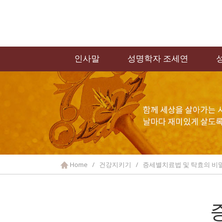
인사말
성명학자 조세연
Home / 건강지키기 / 증세별치료법 및 탁효의 비