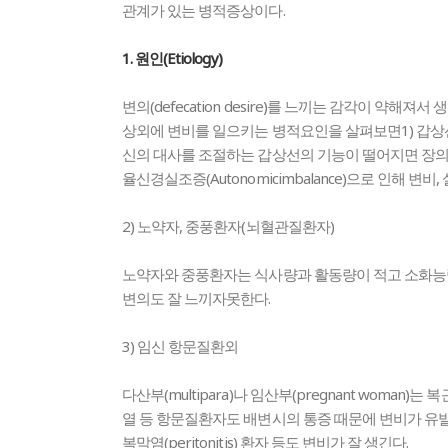
관계가 있는 병적증상이다.
1. 원인(Etiology)
변의(defecation desire)를 느끼는 감각이 약
상외에 변비를 일으키는 병적요인을 살펴보면1) 갑상선 기능저하증
신의 대사를 조절하는 갑상선의 기능이 떨어지면 장의
율신경실조증(Autonomicimbalance)으로 인해 변
2) 노약자, 중풍환자(뇌혈관질환자)
노약자와 중풍환자는 식사량과 활동량이 적고 소화능
변의도 잘 느끼자못한다.
3) 임신 항문질환외
다산부(multipara)나 임산부(pregnant woman)는 복
열 등 항문질환자도 배변시의 통증 때문에 변비가 유발된다. 우울증(
복막염(peritonitis) 환자 등도 변비가 잘 생긴다.