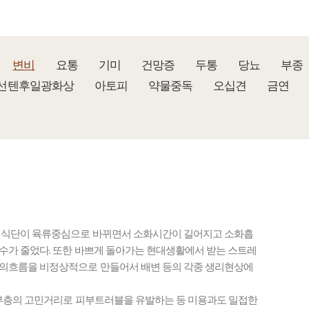
변비
요통
기미
건망증
두통
당뇨
부종
선텐후일광화상
아토피
약물중독
오십견
금연
 식단이 육류중심으로 바뀌면서 소화시간이 길어지고 소화흡
가 줄었다. 또한 바쁘게 돌아가는 현대생활에서 받는 스트레
의흐름을 비정상적으로 만들어서 배변 등의 각종 생리현상에
주부층의 고민거리로 피부트러블을 유발하는 등 미용과도 밀접한