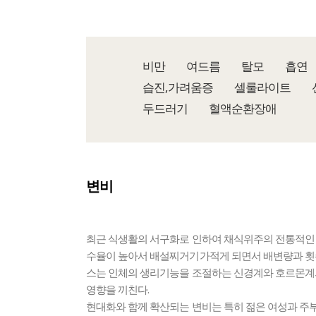
비만
여드름
탈모
흡연
습진,가려움증
셀룰라이트
두드러기
혈액순환장애
변비
최근 식생활의 서구화로 인하여 채식위주의 전통적인
수율이 높아서 배설찌거기가적게 되면서 배변량과 횟수
스는 인체의 생리기능을 조절하는 신경계와 호르몬계
영향을 끼친다.
현대화와 함께 확산되는 변비는 특히 젊은 여성과 