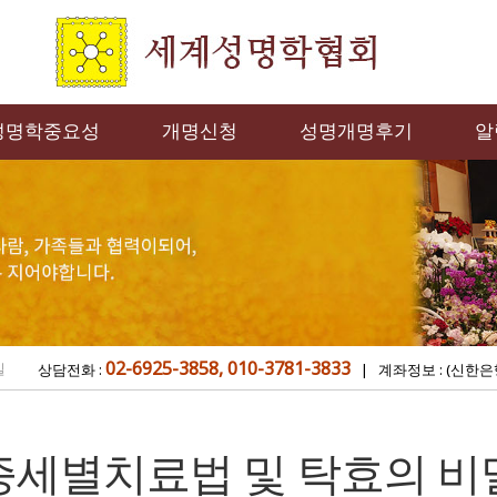
성명학중요성
개명신청
성명개명후기
알
02-6925-3858, 010-3781-3833
밀
상담전화 :
| 계좌정보 : (신한은
증세별치료법 및 탁효의 비