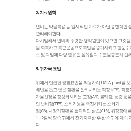
2. 치료원칙
변비는 약물복용 등 일시적인 치료가 아닌 종합적인 생
관리해야한다.
다시말해서 변비의 뚜렷한 병적원인이 있으면 그것을
을 회복하고 복근운동으로복압을 증가시키고 항문수축
소 및 과일에 다량 함유된 섬유질과 수분을충분히 섭
3. 귀자극 요법
위에서 언급한 생활요법을 적용하여 UCLA point를 보면 
배변을 돕고 항문 질환을 완화시키는 직장1(C8), 직장2(H
자율신경을 정상화시키는 교감(A9), 불쾌감, 통증 등
인 변비점(TF5), 소화기능을 촉진시키는 소화기
점(C6), 내장기질환을 효과적인 삼초(C18), 위장장애를
1∼2혈씩 양쪽 귀에서 전기자극한 후 한쪽 귀에 계속
다.