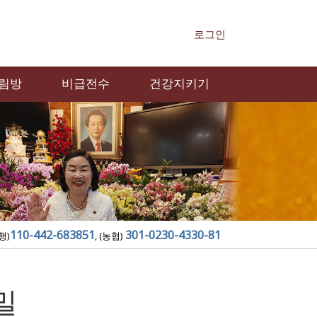
로그인
림방
비급전수
건강지키기
110-442-683851
301-0230-4330-81
행)
, (농협)
밀