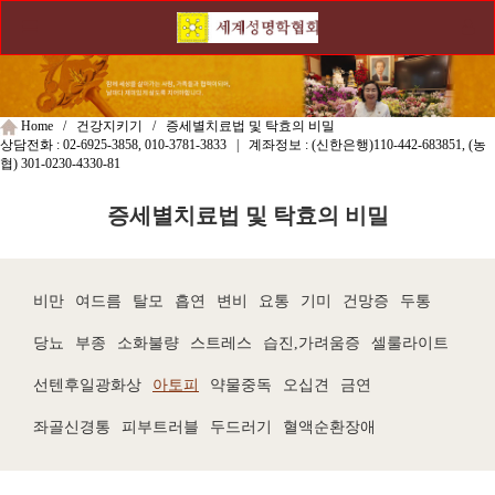
Home / 건강지키기 / 증세별치료법 및 탁효의 비밀
상담전화 :
02-6925-3858, 010-3781-3833
| 계좌정보 : (신한은행)
110-442-683851
, (농
협)
301-0230-4330-81
증세별치료법 및 탁효의 비밀
비만
여드름
탈모
흡연
변비
요통
기미
건망증
두통
당뇨
부종
소화불량
스트레스
습진,가려움증
셀룰라이트
선텐후일광화상
아토피
약물중독
오십견
금연
좌골신경통
피부트러블
두드러기
혈액순환장애