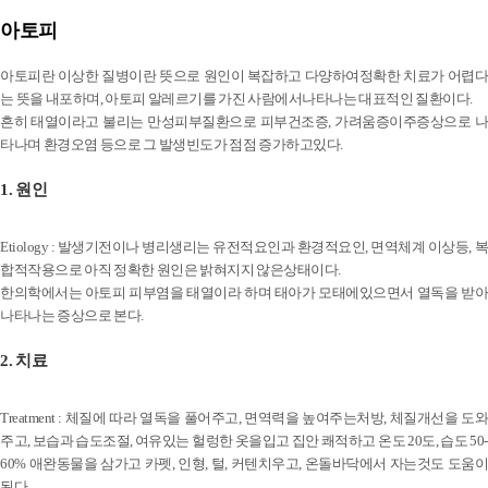
아토피
아토피란 이상한 질병이란 뜻으로 원인이 복잡하고 다양하여정확한 치료가 어렵다
는 뜻을 내포하며, 아토피 알레르기를 가진 사람에서나타나는 대표적인 질환이다.
흔히 태열이라고 불리는 만성피부질환으로 피부건조증, 가려움증이주증상으로 나
타나며 환경오염 등으로 그 발생빈도가 점점 증가하고있다.
1. 원인
Etiology : 발생기전이나 병리생리는 유전적요인과 환경적요인, 면역체계 이상등, 복
합적작용으로 아직 정확한 원인은 밝혀지지 않은상태이다.
한의학에서는 아토피 피부염을 태열이라 하며 태아가 모태에있으면서 열독을 받아
나타나는 증상으로 본다.
2. 치료
Treatment : 체질에 따라 열독을 풀어주고, 면역력을 높여주는처방, 체질개선을 도와
주고, 보습과 습도조절, 여유있는 헐렁한 옷을입고 집안 쾌적하고 온도 20도, 습도 50-
60% 애완동물을 삼가고 카펫, 인형, 털, 커텐치우고, 온돌바닥에서 자는것도 도움이
된다.