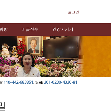
로그인
림방
비급전수
건강지키기
110-442-683851
301-0230-4330-81
행)
, (농협)
밀