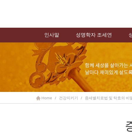
인사말
성명학자 조세연
Home / 건강지키기 / 증세별치료법 및 탁효의 비