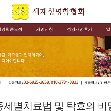
성명학중요성
개명신청
성명개명후기
알
02-6925-3858, 010-3781-3833
밀
상담전화 :
| 계좌정보 : (신한은
증세별치료법 및 탁효의 비