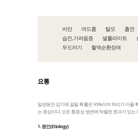
비만
여드름
탈모
흡연
습진,가려움증
셀룰라이트
두드러기
혈액순환장애
요통
일생동안 감기에 걸릴 확률은 95%이며 허리가 아플 
는 증상이다. 모든 통증성 병변에 탁월한 효과가 있는 
1. 원인(Etiology)