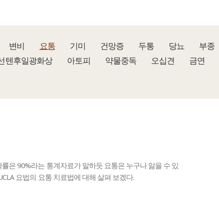
변비
요통
기미
건망증
두통
당뇨
부종
선텐후일광화상
아토피
약물중독
오십견
금연
확률은 90%라는 통계자료가 말하듯 요통은 누구나 앓을 수 있
UCLA 요법의 요통 치료법에 대해 살펴 보겠다.