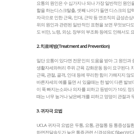
요통의 원인은 수 십가지나 되나 가장 일반적인 원인을
할을 하는디스크탈출, 셋째 나이가 들면 디스크의 압력
자극으로 인한 근육, 인대, 근막 등 연조직의 급성손상
위의 원인과 관련된 일반적인 표현을 보면 무엇보다도
도 비만, 노령, 외상, 장부의 부조화 등에도 인해서도 요
2. 치료예방(Treatment and Prevention)
일단 요통이 있다면 전문인의 도움을 받아 그 원인과
생활자세와허리 주위 근육 강화운동 등이 요구된다. 치
근육, 관절, 골격, 인대 등에 무리한 힘이 가해지지 않
바른자세의 예를 들면 서 있을때는 한 발이 다른 발보다
이 푹 빠지는소파나 의자를 피하고 등받이가 10도 정
때는 너무 높거나 낮은베개를 피하고 엉덩이 관절과 무
3. 귀자극 요법
UCLA 귀자극 요법은 두통, 요통, 관절통 등 통증성
하면전달속도가 늦은 통증관련 신경섬유(C fiber)보