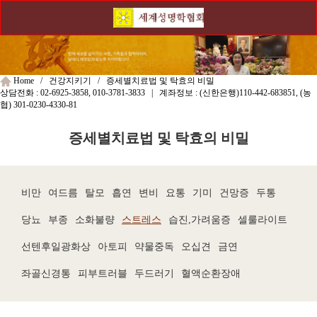
Home / 건강지키기 / 증세별치료법 및 탁효의 비밀
상담전화 :
02-6925-3858, 010-3781-3833
| 계좌정보 : (신한은행)
110-442-683851
, (농
협)
301-0230-4330-81
증세별치료법 및 탁효의 비밀
비만
여드름
탈모
흡연
변비
요통
기미
건망증
두통
당뇨
부종
소화불량
스트레스
습진,가려움증
셀룰라이트
선텐후일광화상
아토피
약물중독
오십견
금연
좌골신경통
피부트러블
두드러기
혈액순환장애