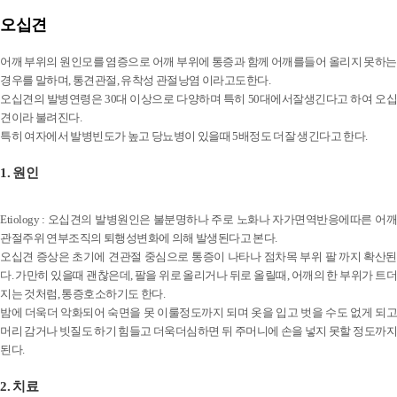
오십견
어깨 부위의 원인모를 염증으로 어깨 부위에 통증과 함께 어깨를들어 올리지 못하는
경우를 말하며, 통견관절, 유착성 관절낭염 이라고도한다.
오십견의 발병연령은 30대 이상으로 다양하며 특히 50대에서잘생긴다고 하여 오십
견이라 불려진다.
특히 여자에서 발병빈도가 높고 당뇨병이 있을때 5배정도 더잘 생긴다고 한다.
1. 원인
Etiology : 오십견의 발병원인은 불분명하나 주로 노화나 자가면역반응에따른 어깨
관절주위 연부조직의 퇴행성변화에 의해 발생된다고 본다.
오십견 증상은 초기에 견관절 중심으로 통증이 나타나 점차목 부위 팔 까지 확산된
다. 가만히 있을때 괜찮은데, 팔을 위로 올리거나 뒤로 올릴때, 어깨의 한 부위가 트더
지는 것처럼, 통증호소하기도 한다.
밤에 더욱더 악화되어 숙면을 못 이룰정도까지 되며 옷을 입고 벗을 수도 없게 되고
머리 감거나 빗질도 하기 힘들고 더욱더심하면 뒤 주머니에 손을 넣지 못할 정도까지
된다.
2. 치료