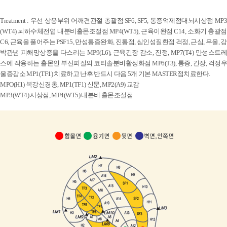
Treatment : 우선 상응부위 어깨견관절 총괄점 SF6, SF5, 통증억제점대뇌시상점 MP3
(WT4) 뇌하수체전엽 내분비홀몬조절점 MP4(WT5), 근육이완점 C14, 소화기 총괄점
C6, 근육을 풀어주는 PSF15, 만성통증완화, 진통점, 심인성질환점 걱정, 근심, 우울, 강
박관념 피해망상증을 다스리는 MP9(L6), 근육긴장 감소, 진정, MP7(T4) 만성스트레
스에 작용하는 홀몬인 부신피질의 코티솔분비활성화점 MP6(T3), 통증, 긴장, 걱정우
울증감소 MP1(TF1) 치료하고 난후 반드시 다음 5개 기본 MASTER점치료한다.
MPO(H1) 복강신경총, MP1(TF1) 신문, MP2(A9) 교감
MP3(WT4) 시상점, MP4(WT5) 내분비 흘몬조절점