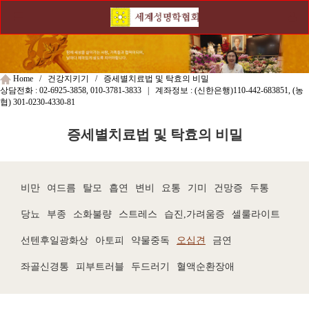
Home / 건강지키기 / 증세별치료법 및 탁효의 비밀
상담전화 :
02-6925-3858, 010-3781-3833
| 계좌정보 : (신한은행)
110-442-683851
, (농
협)
301-0230-4330-81
증세별치료법 및 탁효의 비밀
비만
여드름
탈모
흡연
변비
요통
기미
건망증
두통
당뇨
부종
소화불량
스트레스
습진,가려움증
셀룰라이트
선텐후일광화상
아토피
약물중독
오십견
금연
좌골신경통
피부트러블
두드러기
혈액순환장애