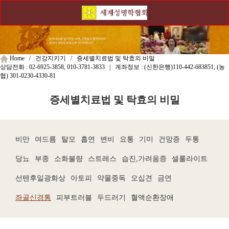
Home / 건강지키기 / 증세별치료법 및 탁효의 비밀
상담전화 :
02-6925-3858, 010-3781-3833
| 계좌정보 : (신한은행)
110-442-683851
, (농
협)
301-0230-4330-81
증세별치료법 및 탁효의 비밀
비만
여드름
탈모
흡연
변비
요통
기미
건망증
두통
당뇨
부종
소화불량
스트레스
습진,가려움증
셀룰라이트
선텐후일광화상
아토피
약물중독
오십견
금연
좌골신경통
피부트러블
두드러기
혈액순환장애