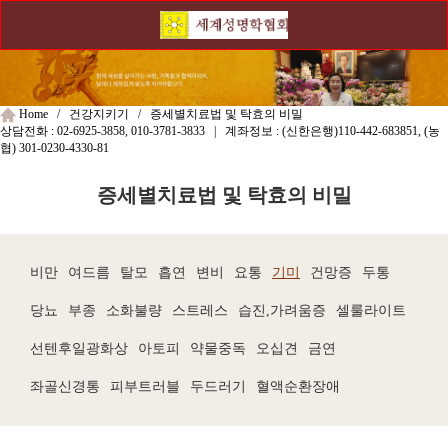
Home / 건강지키기 / 증세별치료법 및 탁효의 비밀
상담전화 :
02-6925-3858, 010-3781-3833
| 계좌정보 : (신한은행)
110-442-683851
, (농
협)
301-0230-4330-81
증세별치료법 및 탁효의 비밀
비만
여드름
탈모
흡연
변비
요통
기미
건망증
두통
당뇨
부종
소화불량
스트레스
습진,가려움증
셀룰라이트
선텐후일광화상
아토피
약물중독
오십견
금연
좌골신경통
피부트러블
두드러기
혈액순환장애