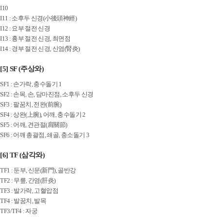
I10
I11 : 소후두 신경(小後頭神經)
I12 : 요부 절전 신경
I13 : 흉부 절전 신경, 최면점
I14 : 경부 절전 신경, 신염(腎炎)
[5] SF (주상와)
SF1 : 손가락, 충수돌기 1
SF2 : 손목, 손, 담마진점, 소후두 신경
SF3 : 팔꿈치, 전완(前腕)
SF4 : 상완(上腕), 어깨, 충수돌기 2
SF5 : 어깨, 견관절(肩關節)
SF6 : 어깨 총괄점, 쇄골, 충소돌기 3
[6] TF (삼각와)
TF1 : 둔부, 신문(新門), 골반강
TF2 : 무릎, 간염(肝炎)
TF3 : 발가락, 고혈압점
TF4 : 발꿈치, 발목
TF3/TF4 : 자궁