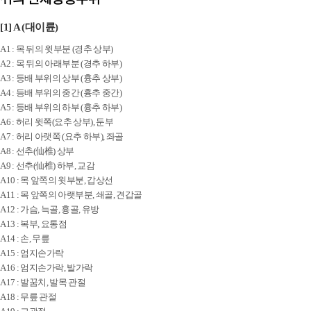
[1] A (대이륜)
A1 : 목 뒤의 윗부분 (경추 상부)
A2 : 목 뒤의 아래부분 (경추 하부)
A3 : 등배 부위의 상부 (흉추 상부)
A4 : 등배 부위의 중간 (흉추 중간)
A5 : 등배 부위의 하부 (흉추 하부)
A6 : 허리 윗쪽(요추 상부), 둔부
A7 : 허리 아랫쪽 (요추 하부), 좌골
A8 : 선추(仙椎) 상부
A9 : 선추(仙椎) 하부, 교감
A10 : 목 앞쪽의 윗부분, 갑상선
A11 : 목 앞쪽의 아랫부분, 쇄골, 견갑골
A12 : 가슴, 늑골, 흉골, 유방
A13 : 복부, 요통점
A14 : 손, 무릎
A15 : 엄지손가락
A16 : 엄지손가락, 발가락
A17 : 발꿈치, 발목 관절
A18 : 무릎 관절