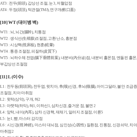
AT3 : 전두(前頭), 갑상선 조절, 눈 3, 저혈압점
AT4 : 두정(頭頂), 턱관절(TMJ), 연구개(軟口蓋)
[10] WT (대이병 벽)
WT1 : 뇌, 뇌간(腦幹), 치통점
WT2 : 생식선(生殖腺)조절점, 고환 난소, 흥분점
WT3 : 시상핵(視床核), 현훈(眩暈)
WT4 : 통증 조절점, 피질하(皮質下)
WT5 : 뇌하수체 전엽(腦下垂體前葉), 내분비(內分泌)점, 내분비 홀몬점, 엔돌핀 홀몬,
부갑상선 조절점
[11] L (이수)
L1 : 전두동(前頭洞), 전두엽, 윗치아, 후(嗅)신경, 후뇌(嗅腦), 아미그달라, 불안 조급증
조절점, 치아 마취점
L2 : 윗턱(상악), 구개, 혀2
L3 : 아랫턱(하악), 혀1, 이하선1, 삼차신경, 즐거운 점, 불면 2
L4 : 앞턱, 내이(內耳), 삼차 신경핵, 재채기, 알러지 조절점, 이륜5
L5 : 눈1, 뺨, 마스터 감각점
L6 : 시신경(視神經), 마스터 대뇌점, 심인성(心因性) 질환점, 진통점, 신경쇠약, 치아
마취점2