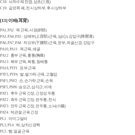
C18 : 뇌하수체 전엽, 삼초(三焦)
C19 : 같은쪽 폐, 전 시상하부, 후 시상하부
[13] 이배(耳背)
PA1, PA2 : 목 근육, 사경(斜頸)
PA3, PA4, PA5 : 상배부(上背部) 근육, 심(心), 강압구(降壓溝)
PA6, PA7, PA8 : 하요부(下腰部) 근육, 둔부, 좌골신경, 강압구
PA10, PA11 : 목근육, 쇄골
PA12 : 흉부 근육, 흉통(胸痛)
PA13 : 복부 근육, 복통, 등배통
PA19, PTF1 : 둔부 근육
PTF3, PTF4 : 발, 발가락 근육, 고혈압
PSF1, PSF2 : 손, 손가락 근육, 손목
PSF5, PSF6 :승모근, 삼각근, 어깨
PAT1 : 후두 근육 긴장, 긴장성 두통
PAT2 : 측두 근육 긴장, 편두통, 천식
PAT3 : 전두 근육 긴장, 전두통, 소뇌(小腦)
PAT4 : 턱관절 근육 긴장
PL1 : 아미그달라
PL3, PL4 : 혀, 삼차신경핵
PL5 : 뺨, 얼굴 근육