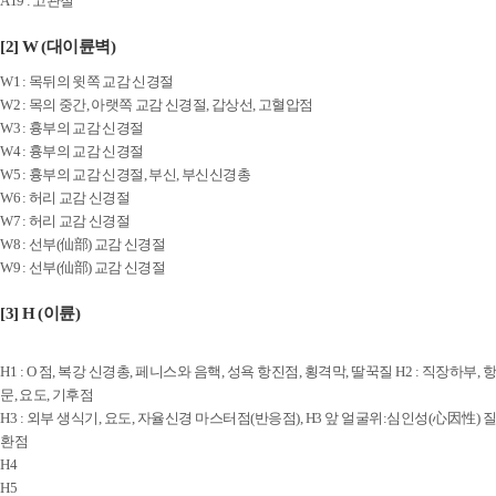
A19 : 고관절
[2] W (대이륜벽)
W1 : 목뒤의 윗쪽 교감 신경절
W2 : 목의 중간, 아랫쪽 교감 신경절, 갑상선, 고혈압점
W3 : 흉부의 교감 신경절
W4 : 흉부의 교감 신경절
W5 : 흉부의 교감 신경절, 부신, 부신신경총
W6 : 허리 교감 신경절
W7 : 허리 교감 신경절
W8 : 선부(仙部) 교감 신경절
W9 : 선부(仙部) 교감 신경절
[3] H (이륜)
H1 : O 점, 복강 신경총, 페니스와 음핵, 성욕 항진점, 횡격막, 딸꾹질 H2 : 직장하부, 항
문, 요도, 기후점
H3 : 외부 생식기, 요도, 자율신경 마스터점(반응점), H3 앞 얼굴위:심인성(心因性) 질
환점
H4
H5