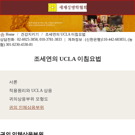
Home / 건강지키기 / 조세연의 UCLA 이침요법
상담전화 :
02-6925-3858, 010-3781-3833
| 계좌정보 : (신한은행)
110-442-683851
, (농
협)
301-0230-4330-81
조세연의 UCLA 이침요법
서론
적용원리와 UCLA 상응
귀의상응부위 모형도
귀의 인체상응부위
귀의 인체상응부위