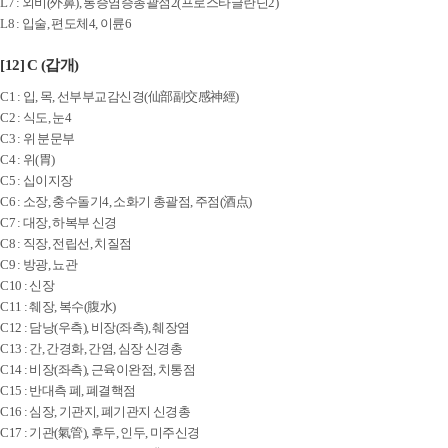
L7 : 외비(外鼻), 통증염증총괄점2(프로스타글란딘2)
L8 : 입술, 편도체4, 이륜6
[12] C (갑개)
C1 : 입, 목, 선부부교감신경(仙部副交感神經)
C2 : 식도, 눈4
C3 : 위 분문부
C4 : 위(胃)
C5 : 십이지장
C6 : 소장, 충수돌기4, 소화기 총괄점, 주점(酒点)
C7 : 대장, 하복부 신경
C8 : 직장, 전립선, 치질점
C9 : 방광, 뇨관
C10 : 신장
C11 : 췌장, 복수(腹水)
C12 : 담낭(우측), 비장(좌측), 췌장염
C13 : 간, 간경화, 간염, 심장 신경총
C14 : 비장(좌측), 근육이완점, 치통점
C15 : 반대측 폐, 폐결핵점
C16 : 심장, 기관지, 폐기관지 신경총
C17 : 기관(氣管), 후두, 인두, 미주신경