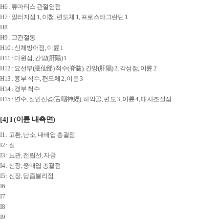
H6 : 류마티스 관절염점
H7 : 알러지점 1, 이첨, 편도체 1, 프로스타그란딘 1
H8
H9 : 고관절통
H10 : 신체방어점, 이륜 1
H11 : 다윈점, 간양(肝陽) 1
H12 : 요선부(腰仙部) 척수(脊髓), 간양(肝陽) 2, 각성점, 이륜 2
H13 : 흉부 척수, 편도체 2, 이륜 3
H14 : 경부 척수
H15 : 연수, 설인신경(舌咽神經), 하악골, 편도 3, 이륜 4, 대사조절점
[4] I (이륜 내측면)
I1 : 고환, 난소, 내배엽 총괄점
I2 : 질
I3 : 뇨관, 전립선, 자궁
I4 : 신장, 중배엽 총괄점
I5 : 신장, 담즙불리점
I6
I7
I8
I9