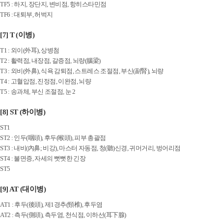
TF5 : 하지, 장단지, 변비점, 항히스타민점
TF6 : 대퇴부, 허벅지
[7] T (이병)
T1 : 외이(外耳), 상병첨
T2 : 활력점, 내장점, 갈증점, 뇌량(腦梁)
T3 : 외비(外鼻), 식욕 감퇴점, 스트레스 조절점, 부신(副腎), 뇌량
T4 : 고혈압점, 진정점, 이완점, 뇌량
T5 : 송과체, 부신 조절점, 눈 2
[8] ST (하이병)
ST1
ST2 : 인두(咽頭), 후두(喉頭), 피부 총괄점
ST3 : 내비(內鼻; 비강), 마스터 자동점, 청(聽)신경, 귀머거리, 벙어리점
ST4 : 불면증, 자세의 뻣뻣한 긴장
ST5
[9] AT (대이병)
AT1 : 후두(後頭), 제1경추(頸椎), 후두염
AT2 : 측두(側頭), 측두염, 천식점, 이하선(耳下腺)