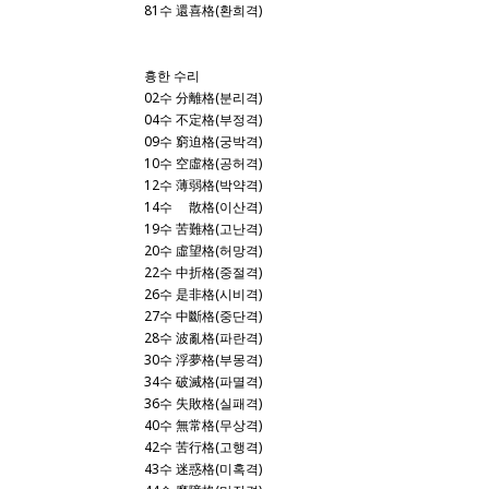
81수 還喜格(환희격)
흉한 수리
02수 分離格(분리격)
04수 不定格(부정격)
09수 窮迫格(궁박격)
10수 空虛格(공허격)
12수 薄弱格(박약격)
14수 離散格(이산격)
19수 苦難格(고난격)
20수 虛望格(허망격)
22수 中折格(중절격)
26수 是非格(시비격)
27수 中斷格(중단격)
28수 波亂格(파란격)
30수 浮夢格(부몽격)
34수 破滅格(파멸격)
36수 失敗格(실패격)
40수 無常格(무상격)
42수 苦行格(고행격)
43수 迷惑格(미혹격)