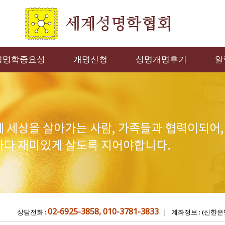
성명학중요성
개명신청
성명개명후기
알
02-6925-3858, 010-3781-3833
상담전화 :
| 계좌정보 : (신한은