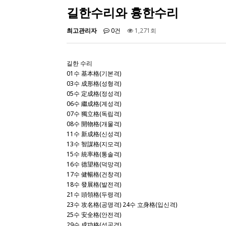
길한수리와 흉한수리
최고관리자
0건
1,271회
길한 수리
01수 基本格(기본격)
03수 成形格(성형격)
05수 定成格(정성격)
06수 繼成格(계성격)
07수 獨立格(독립격)
08수 開物格(개물격)
11수 新成格(신성격)
13수 智謀格(지모격)
15수 統率格(통솔격)
16수 德望格(덕망격)
17수 健暢格(건창격)
18수 發展格(발전격)
21수 頭領格(두령격)
23수 攻名格(공명격) 24수 立身格(입신격)
25수 安全格(안전격)
29수 成功格(성공격)