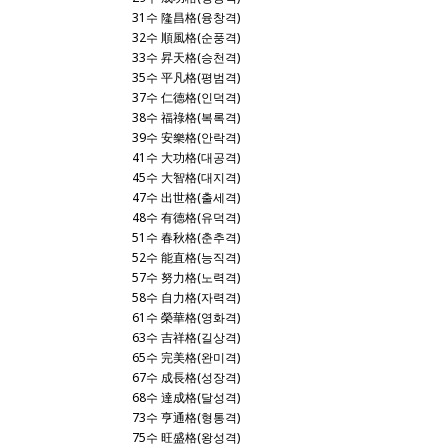
31수 隆昌格(융창격)
32수 順風格(순풍격)
33수 昇天格(승천격)
35수 平凡格(평범격)
37수 仁德格(인덕격)
38수 福祿格(복록격)
39수 安樂格(안락격)
41수 大功格(대공격)
45수 大智格(대지격)
47수 出世格(출세격)
48수 有德格(유덕격)
51수 春秋格(춘추격)
52수 能直格(능직격)
57수 努力格(노력격)
58수 自力格(자력격)
61수 榮華格(영화격)
63수 吉祥格(길상격)
65수 完美格(완미격)
67수 成長格(성장격)
68수 達成格(달성격)
73수 亨通格(형통격)
75수 旺盛格(왕성격)