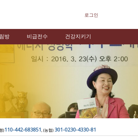
로그인
림방
비급전수
건강지키기
110-442-683851
301-0230-4330-81
행)
, (농협)