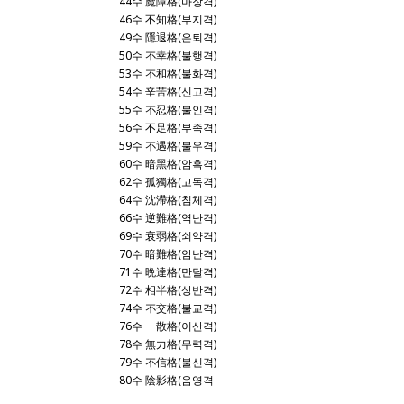
44수 魔障格(마장격)
46수 不知格(부지격)
49수 隱退格(은퇴격)
50수 不幸格(불행격)
53수 不和格(불화격)
54수 辛苦格(신고격)
55수 不忍格(불인격)
56수 不足格(부족격)
59수 不遇格(불우격)
60수 暗黑格(암흑격)
62수 孤獨格(고독격)
64수 沈滯格(침체격)
66수 逆難格(역난격)
69수 衰弱格(쇠약격)
70수 暗難格(암난격)
71수 晩達格(만달격)
72수 相半格(상반격)
74수 不交格(불교격)
76수 離散格(이산격)
78수 無力格(무력격)
79수 不信格(불신격)
80수 陰影格(음영격