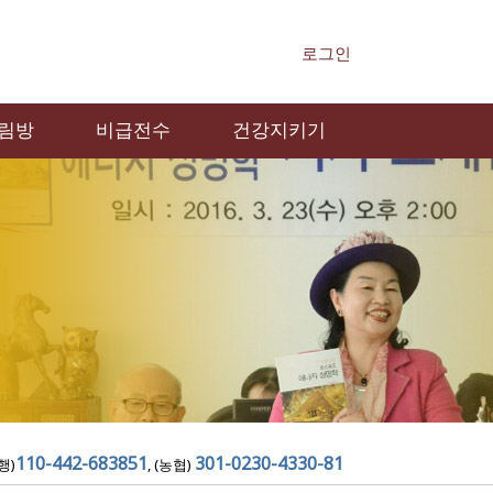
로그인
림방
비급전수
건강지키기
110-442-683851
301-0230-4330-81
행)
, (농협)