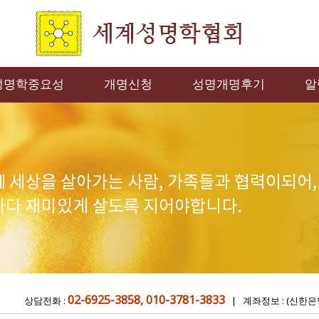
성명학중요성
개명신청
성명개명후기
알
02-6925-3858, 010-3781-3833
상담전화 :
| 계좌정보 : (신한은