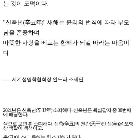
는 것이 도덕이다.
"신축년(
辛丑年)
" 새해는 윤리의 법칙에 따라 부모
님을 존중하며
따뜻한 사랑을 베프는 한해가 되길 바라는 마음이
다
-----
세계성명학협회장 인드라 조세연
2021년은 신축년(辛丑年) 소띠해다. 신축년은 육십갑자 중 38번째
에 해당한다.
색으로 보면 흰 소띠해다. 신축(辛丑)의 천간(天干)인 신(辛)은 오행
상 색깔이 백색이고,
축(丑)이 소니, 올해는 흰 소띠해가 된다.