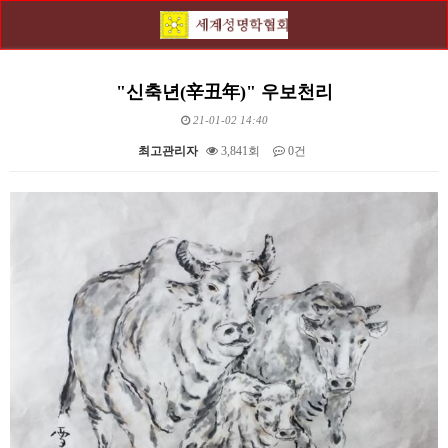
"신축년(辛丑年)" 우보천리
21-01-02 14:40
최고관리자
3,841회
0건
본문