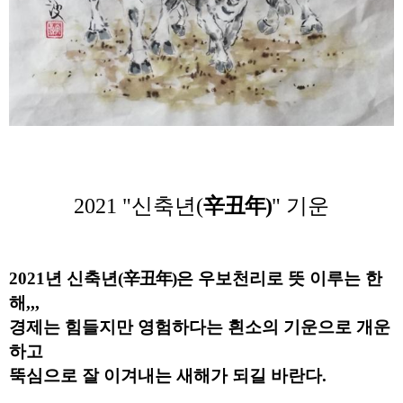
2021 "
신축년(
辛丑年)
" 기운
2021년 신축년(
辛丑年)
은 우보천리로 뜻 이루는 한
해,,,
경제는 힘들지만 영험하다는 흰소의 기운으로 개운
하고
뚝심으로 잘 이겨내는 새해가 되길 바란다.